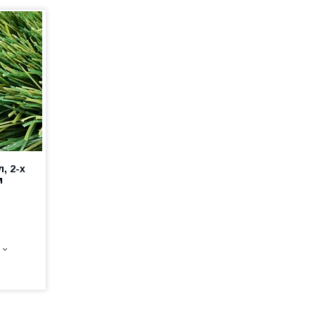
, 2-х
м