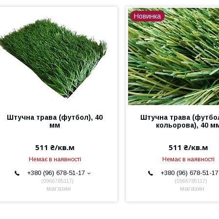
Новинка
Штучна трава (футбол), 40
Штучна трава (футбол
мм
кольорова), 40 м
511 ₴/кв.м
511 ₴/кв.м
Немає в наявності
Немає в наявності
+380 (96) 678-51-17
+380 (96) 678-51-17
0966785117
0966785117
магазин
магазин