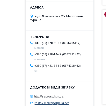
вул. Ломоносова 25, Мелітополь,
Україна
0966785117
+380 (96) 678-51-17
магазин
0667881442
+380 (66) 788-14-42
магазин
0674218462
+380 (67) 421-84-62
опт
http://sadrostok.in.ua
rostok.melitopol@ukr.net