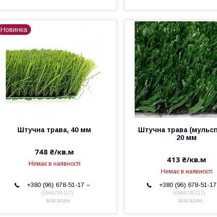
Новинка
Штучна трава, 40 мм
Штучна трава (мульсп
20 мм
748 ₴/кв.м
413 ₴/кв.м
Немає в наявності
Немає в наявності
+380 (96) 678-51-17
+380 (96) 678-51-17
0966785117
0966785117
магазин
магазин