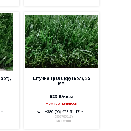
орт),
Штучна трава (футбол), 35
мм
629 ₴/кв.м
Немає в наявності
+380 (96) 678-51-17
0966785117
магазин