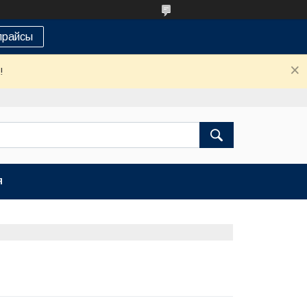
прайсы
!
Я