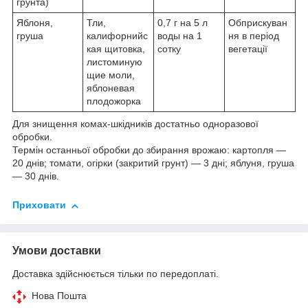
грунта)
Яблоня,
Тли,
0,7 г на 5 л
Обприскуван
груша
калифорнийс
воды на 1
ня в період
кая щитовка,
сотку
вегетації
листоминую
щие моли,
яблоневая
плодожорка
Для знищення комах-шкідників достатньо одноразової
обробки.
Термін останньої обробки до збирання врожаю: картопля —
20 днів; томати, огірки (закритий грунт) — 3 дні; яблуня, груша
— 30 днів.
Приховати
Умови доставки
Доставка здійснюється тільки по передоплаті.
Нова Пошта