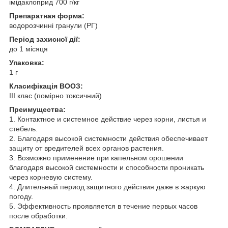
імідаклоприд 700 г/кг
Препаратная форма:
водорозчинні гранули (РГ)
Період захисної дії:
до 1 місяця
Упаковка:
1 г
Класифікація ВООЗ:
ІІІ клас (помірно токсичний)
Преимущества:
1. Контактное и системное действие через корни, листья и
стебель.
2. Благодаря высокой системности действия обеспечивает
защиту от вредителей всех органов растения.
3. Возможно применение при капельном орошении
благодаря высокой системности и способности проникать
через корневую систему.
4. Длительный период защитного действия даже в жаркую
погоду.
5. Эффективность проявляется в течение первых часов
после обработки.