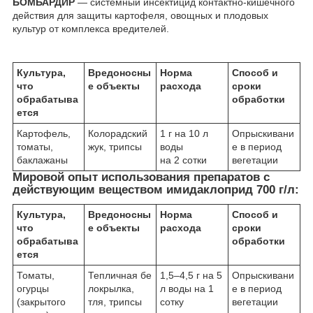
БОМБАРДИР
— системный инсектицид контактно-кишечного
действия для защиты картофеля, овощных и плодовых
культур от комплекса вредителей.
Культура,
Вредоносны
Норма
Способ и
что
е объекты
расхода
сроки
обрабатыва
обработки
ется
Картофель,
Колорадский
1 г на 10 л
Опрыскивани
томаты,
жук, трипсы
воды
е в период
баклажаны
на 2 сотки
вегетации
Мировой опыт использования препаратов с
действующим веществом имидаклоприд 700 г/л:
Культура,
Вредоносны
Норма
Способ и
что
е объекты
расхода
сроки
обрабатыва
обработки
ется
Томаты,
Тепличная бе
1,5–4,5 г на 5
Опрыскивани
огурцы
локрылка,
л воды на 1
е в период
(закрытого
тля, трипсы
сотку
вегетации