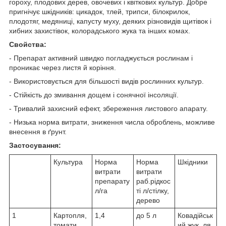
гороху, плодових дерев, овочевих і квіткових культур. Добре
пригнічує шкідників: цикадок, тлей, трипси, білокрилок,
плодотяг, медяниці, капусту муху, деяких різновидів щитівок і
хибних захистівок, колорадського жука та інших комах.
Свойства:
- Препарат активний швидко погладжується рослинам і
проникає через листя й коріння.
- Використовується для більшості видів рослинних культур.
- Стійкість до змивання дощем і сонячної інсоляції.
- Тривалий захисний ефект, збереження листового апарату.
- Низька норма витрати, зниження числа оброблень, можливе
внесення в ґрунт.
Застосування:
Культура
Норма
Норма
Шкідники
витрати
витрати
препарату
раб.рідкос
л/га
ті л/стілку,
дерево
1
Картопля,
1,4
до 5 л
Ковадійськ
томати,
ий жук, ля,