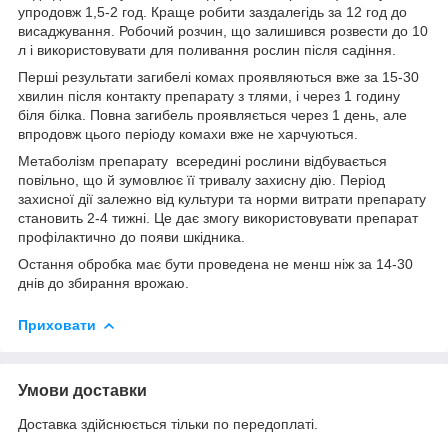
упродовж 1,5-2 год. Краще робити заздалегідь за 12 год до
висаджування. Робочий розчин, що залишився розвести до 10
л і використовувати для поливання рослин після садіння.
Перші результати загибелі комах проявляються вже за 15-30
хвилин після контакту препарату з тлями, і через 1 годину
біля білка. Повна загибель проявляється через 1 день, але
впродовж цього періоду комахи вже не харчуються.
Метаболізм препарату всередині рослини відбувається
повільно, що й зумовлює її тривалу захисну дію. Період
захисної дії залежно від культури та норми витрати препарату
становить 2-4 тижні. Це дає змогу використовувати препарат
профілактично до появи шкідника.
Остання обробка має бути проведена не менш ніж за 14-30
днів до збирання врожаю.
Приховати
Умови доставки
Доставка здійснюється тільки по передоплаті.