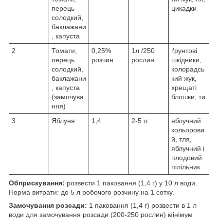
перець
цикадки
солодкий,
баклажани
, капуста
2
Томати,
0,25%
1л /250
ґрунтові
перець
розчин
рослин
шкідники,
солодкий,
колорадсь
баклажани
кий жук,
, капуста
хрещаті
(замочува
блошки, ти
ння)
3
Яблуня
1,4
2-5 л
яблучний
кольорови
й, тля,
яблучний і
плодовий
пілільник
Обприскування:
розвести 1 паковання (1,4 г) у 10 л води.
Норма витрати: до 5 л робочого розчину на 1 сотку.
Замочування розсади:
1 паковання (1,4 г) розвести в 1 л
води для замочування розсади (200-250 рослин) мінімум