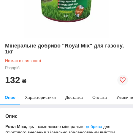
Мінеральне добриво "Royal Mix" для газону,
1кг
Немає в наявності
Роздріб
132
₴
Опис
Характеристики
Доставка
Оплата
Умови п
Опис
Роял Мікс, гр.
- комплексне мінеральне
добриво
для
ґрунтового внесення з ідеально збалансованим вмістом