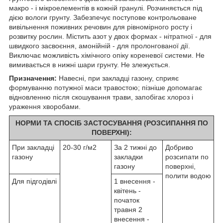
макро - і мікроелементів в кожній гранулі. Розчиняється під
дією вологи грунту. Забезпечує поступове контрольоване
вивільнення поживних речовин для рівномірного росту і
розвитку рослин. Містить азот у двох формах - нітратної - для
швидкого засвоєння, амонійній - для пролонгованої дії.
Виключає можливість хімічного опіку кореневої системи. Не
вимивається в нижні шари грунту. Не злежується.
Призначення:
Навесні, при закладці газону, сприяє
формуванню потужної маси травостою; пізніше допомагає
відновленню після скошування трави, запобігає хлороз і
ураження хворобами.
НОРМИ ТА СПОСІБ ЗАСТОСУВАННЯ (РОЗСИПАННЯ ПО
ПОВЕРХНІ):
При закладці
20-30 г/м
2
За 2 тижні до
Добриво
газону
закладки
розсипати по
газону
поверхні,
полити водою
Для підгодівлі
1 внесення -
квітень -
початок
травня 2
внесення -